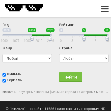
Год
Рейтинг
1960
2000
2026
0
5
10
1960
1977
1993
2010
2026
0
3
5
8
10
Жанр
Страна
Фильмы
НАЙТИ
Сериалы
Kinzozo
» Популярные новинки фильмы и сериалы с актёром Сьюзен Джордж
© "Kinzozo" - на сайте 115861 кино картины с хорошим HD