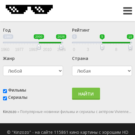
Год
Рейтинг
1960
2000
2026
0
5
10
1960
1977
1993
2010
2026
0
3
5
8
10
Жанр
Страна
Фильмы
НАЙТИ
Сериалы
Kinzozo
» Популярные новинки фильмы и сериалы с актёром Vivienne Rojinski
© "Kinzozo" - на сайте 115861 кино картины с хорошим HD