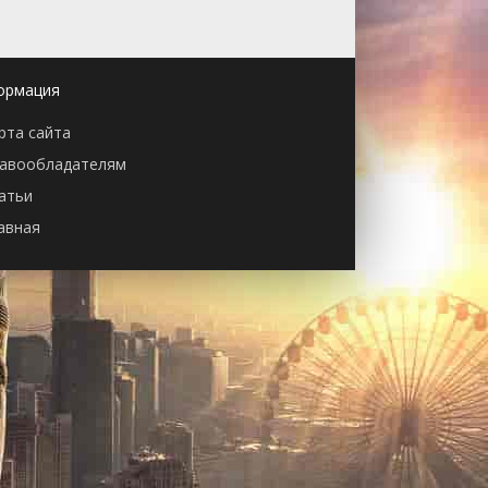
ормация
рта сайта
авообладателям
атьи
авная