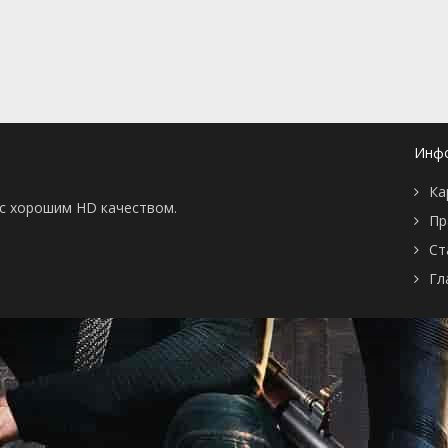
📖 История
🤪 Комедия
🎥 Короткометражка
🔪 Криминал
рама
🎼 Музыка
🧚‍♀️ Мультфильм
л
👨‍💼 Новости
🎒 Приключения
ьное тв
👨‍👩‍👧‍👦 Семейный
⚽ Спорт
у
🤯 Триллер
😱 Ужасы
Инф
астика
🤠 Фильм-нуар
🧝‍♂️ Фэнтези
ония
Ка
ы с хорошим HD качеством.
Пр
Ст
Гл