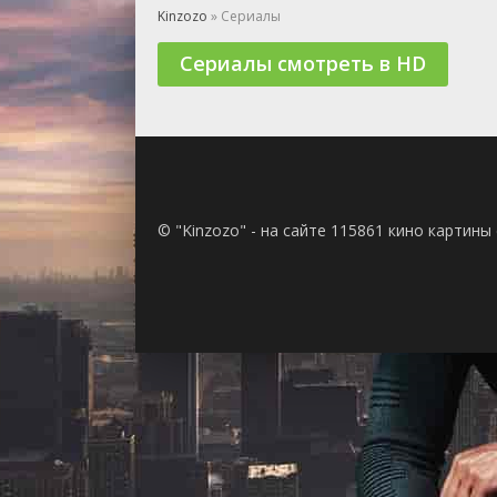
🎲 Игра
Kinzozo
» Сериалы
🎙 Концерт
Сериалы смотреть в HD
👫 Мелод
🕺 Мюзик
👨‍💻 Реал
🎤 Ток-шо
🧙‍♀️ Фант
🏅 Церем
© "Kinzozo" - на сайте 115861 кино картин