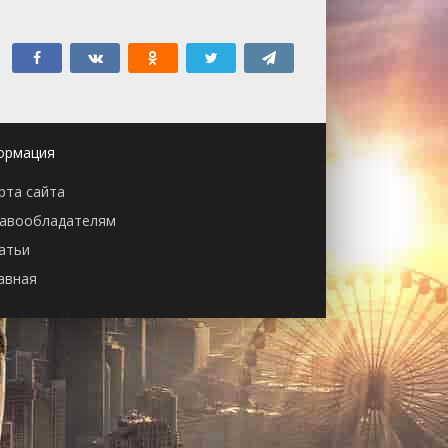
ормация
рта сайта
авообладателям
атьи
авная