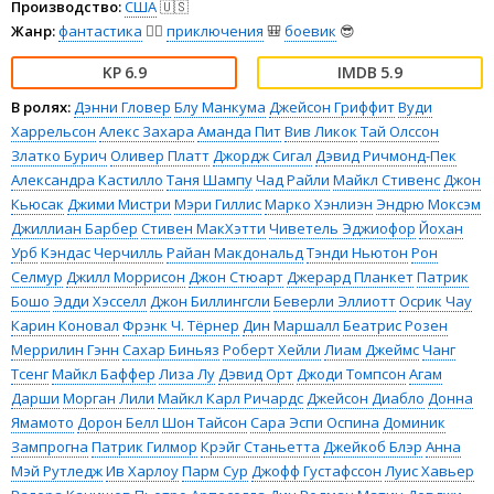
Производство:
США
🇺🇸
Жанр:
фантастика
🧙‍♀️
приключения
🎒
боевик
😎
6.9
5.9
В ролях:
Дэнни Гловер
Блу Манкума
Джейсон Гриффит
Вуди
Харрельсон
Алекс Захара
Аманда Пит
Вив Ликок
Тай Олссон
Златко Бурич
Оливер Платт
Джордж Сигал
Дэвид Ричмонд-Пек
Александра Кастилло
Таня Шампу
Чад Райли
Майкл Стивенс
Джон
Кьюсак
Джими Мистри
Мэри Гиллис
Марко Хэнлиэн
Эндрю Моксэм
Джиллиан Барбер
Стивен МакХэтти
Чиветель Эджиофор
Йохан
Урб
Кэндас Черчилль
Райан Макдональд
Тэнди Ньютон
Рон
Селмур
Джилл Моррисон
Джон Стюарт
Джерард Планкет
Патрик
Бошо
Эдди Хэсселл
Джон Биллингсли
Беверли Эллиотт
Осрик Чау
Карин Коновал
Фрэнк Ч. Тёрнер
Дин Маршалл
Беатрис Розен
Меррилин Гэнн
Сахар Биньяз
Роберт Хейли
Лиам Джеймс
Чанг
Тсенг
Майкл Баффер
Лиза Лу
Дэвид Орт
Джоди Томпсон
Агам
Дарши
Морган Лили
Майкл Карл Ричардс
Джейсон Диабло
Донна
Ямамото
Дорон Белл
Шон Тайсон
Сара Эспи Оспина
Доминик
Зампрогна
Патрик Гилмор
Крэйг Станьетта
Джейкоб Блэр
Анна
Мэй Рутледж
Ив Харлоу
Парм Сур
Джофф Густафссон
Луис Хавьер