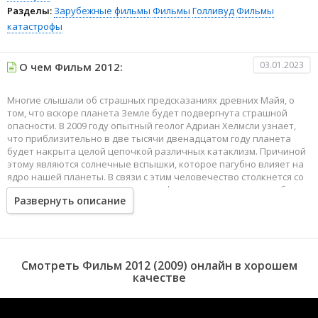
Разделы:
Зарубежные фильмы
Фильмы
Голливуд
Фильмы
катастрофы
03.01.2023
О чем Фильм 2012:
Многие слышали об страшных предсказаниях древних Майя, о
том, что вскоре планета Земле будет подвергнута страшной
опасности. В 2009 году опытный геолог Адриан Хелмсли узнает,
что приблизительно в две тысячи двенадцатом году планета
будет накрыта целой цепочкой различных катаклизм. Причиной
этому являются солнечные вспышки, которое пагубно влияет на
ядро нашей планеты. В связи с этим человечество столкнется со
всяческими природными катастрофами, в которых выжить будет
Развернуть описание
просто невозможно. В 2010 году правительство США начинает
создание современных ковчегов, билеты на которые будут
стоить космические суммы денег.
Смотреть Фильм 2012 (2009) онлайн в хорошем
качестве