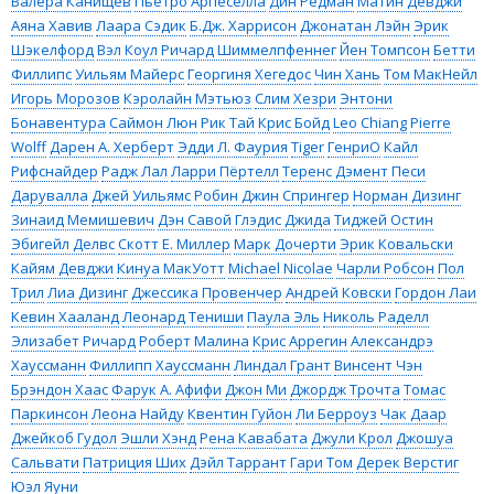
Валера Канищев
Пьетро Арпеселла
Дин Редман
Матин Девджи
Аяна Хавив
Лаара Сэдик
Б.Дж. Харрисон
Джонатан Лэйн
Эрик
Шэкелфорд
Вэл Коул
Ричард Шиммелпфеннег
Йен Томпсон
Бетти
Филлипс
Уильям Майерс
Георгиня Хегедос
Чин Хань
Том МакНейл
Игорь Морозов
Кэролайн Мэтьюз
Слим Хезри
Энтони
Бонавентура
Саймон Люн
Рик Тай
Крис Бойд
Leo Chiang
Pierre
Wolff
Дарен А. Херберт
Эдди Л. Фаурия
Tiger
ГенриО
Кайл
Рифснайдер
Радж Лал
Ларри Пёртелл
Теренс Дэмент
Песи
Дарувалла
Джей Уильямс
Робин Джин Спрингер
Норман Дизинг
Зинаид Мемишевич
Дэн Савой
Глэдис Джида
Тиджей Остин
Эбигейл Делвс
Скотт Е. Миллер
Марк Дочерти
Эрик Ковальски
Кайям Девджи
Кинуа МакУотт
Michael Nicolae
Чарли Робсон
Пол
Трил
Лиа Дизинг
Джессика Провенчер
Андрей Ковски
Гордон Лаи
Кевин Хааланд
Леонард Тениши
Паула Эль
Николь Раделл
Элизабет Ричард
Роберт Малина
Крис Аррегин
Александрэ
Хауссманн
Филлипп Хауссманн
Линдал Грант
Винсент Чэн
Брэндон Хаас
Фарук А. Афифи
Джон Ми
Джордж Трочта
Томас
Паркинсон
Леона Найду
Квентин Гуйон
Ли Берроуз
Чак Даар
Джейкоб Гудол
Эшли Хэнд
Рена Кавабата
Джули Крол
Джошуа
Сальвати
Патриция Ших
Дэйл Таррант
Гари Том
Дерек Верстиг
Юэл Яуни