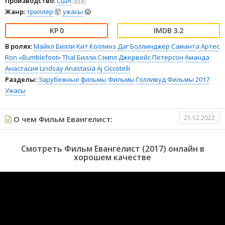
Производство:
США
🇺🇸
Жанр:
триллер
🤯
ужасы
😱
0
3.2
В ролях:
Майкл Билли
Кит Коллинз
Даг Боллинджер
Саманта Артес
Ron «Bumblefoot» Thal
Билли Сэмпл
Джервейс Петерсон
Аманда
Анастасия
Lindsay Anastasia
Aj Ciccotelli
Разделы:
Зарубежные фильмы
Фильмы
Голливуд
Фильмы 2017
Ужасы
21.12.2022
О чем Фильм Евангелист:
Смотреть Фильм Евангелист (2017) онлайн в
хорошем качестве